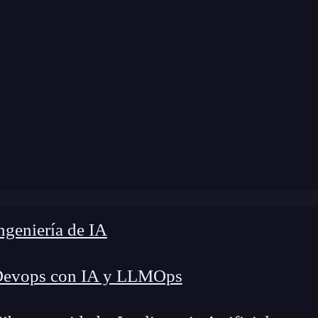
modificación:
24 de octubre de 2024 |
Tiempo de 
»
¿Qué es la presunción de inocencia en programación?
geniería de IA
Devops con IA y LLMOps