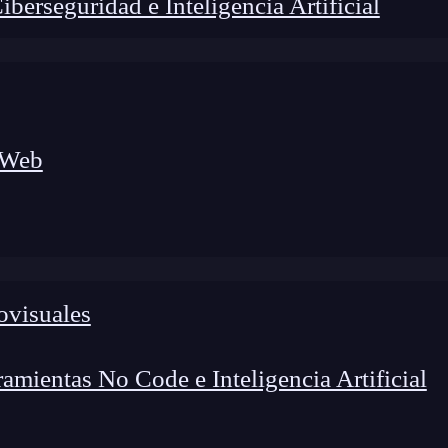
erseguridad e Inteligencia Artificial
 Web
ovisuales
lógico a nuevos profesionales, combinando conocimiento práctico,
os de transformación profesional.
mientas No Code e Inteligencia Artificial