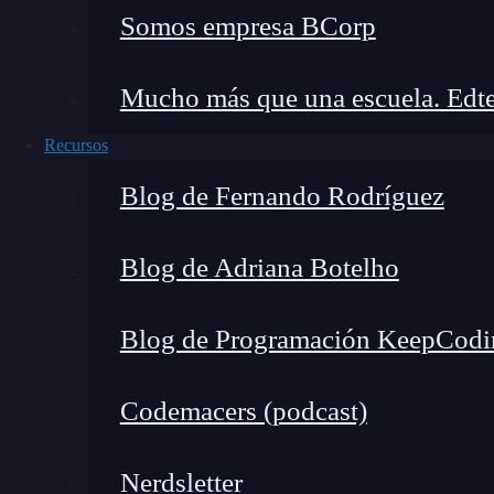
Somos empresa BCorp
El equipo se reúne para investigar el problema 
del código en cuestión, se revisan las revision
Mucho más que una escuela. Edte
después de un análisis completo y basado en evi
Recursos
error.
Blog de Fernando Rodríguez
Este enfoque evita señalar a un programador es
promueve un ambiente de trabajo en el que los 
Blog de Adriana Botelho
en lugar de faltas.
Blog de Programación KeepCodi
La presunción de inocencia y 
Codemacers (podcast)
La aplicación adecuada de la presunción de in
significativo en el éxito de un proyecto de
desa
libres de expresar sus ideas y probar nuevas sol
Nerdsletter