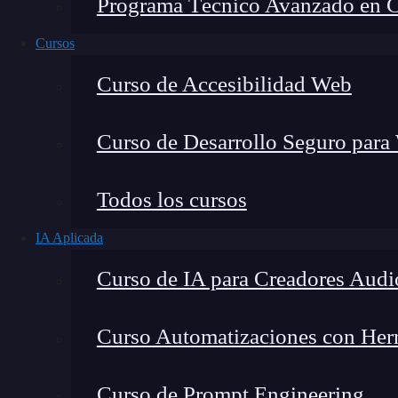
Programa Técnico Avanzado en Cib
Cursos
Curso de Accesibilidad Web
Curso de Desarrollo Seguro para
Todos los cursos
IA Aplicada
Lucia Gómez Salgado
Curso de IA para Creadores Audi
Contribuyo a acercar la realidad del sector tecno
visión de mercado y experiencia directa en proces
Curso Automatizaciones con Herra
Curso de Prompt Engineering