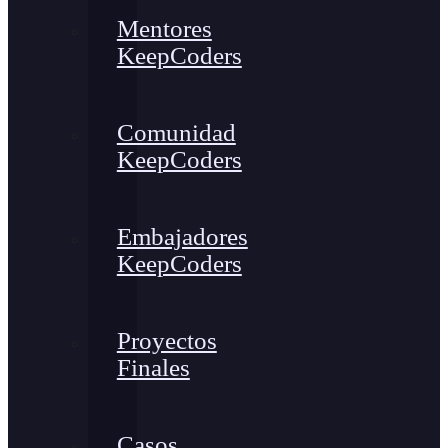
Mentores
KeepCoders
Comunidad
KeepCoders
Embajadores
KeepCoders
Proyectos
Finales
Casos