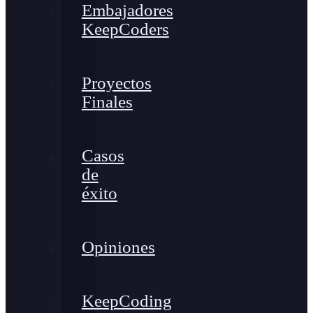
Embajadores
KeepCoders
Proyectos
Finales
Casos
de
éxito
Opiniones
KeepCoding