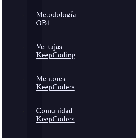
Metodología
OB1
Ventajas
KeepCoding
Mentores
KeepCoders
Comunidad
KeepCoders