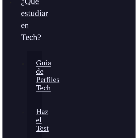
¿Qué
estudiar
en
Tech?
Guía
de
Perfiles
Tech
Haz
el
Test