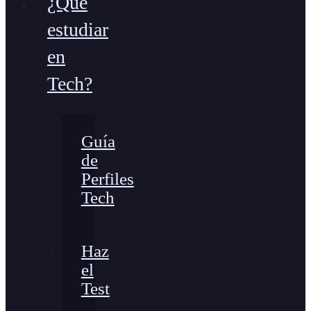
¿Qué
estudiar
en
Tech?
Guía
de
Perfiles
Tech
Haz
el
Test