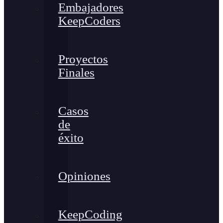
Embajadores
KeepCoders
Proyectos
Finales
Casos
de
éxito
Opiniones
KeepCoding