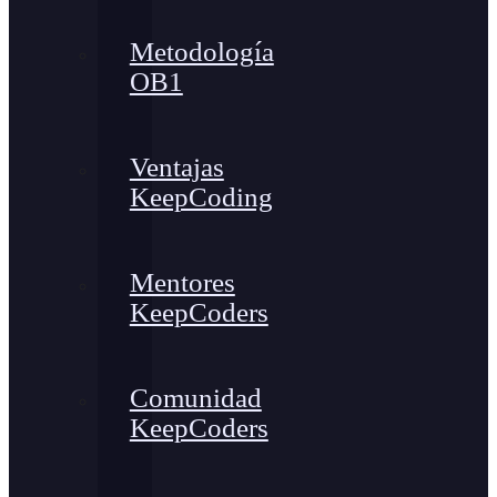
Metodología
OB1
Ventajas
KeepCoding
Mentores
KeepCoders
Comunidad
KeepCoders