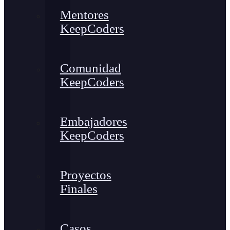
Mentores
KeepCoders
Comunidad
KeepCoders
Embajadores
KeepCoders
Proyectos
Finales
Casos