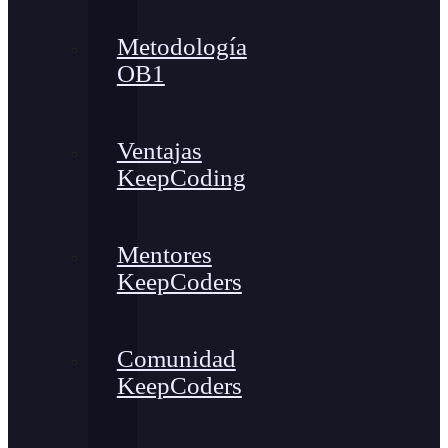
Metodología
OB1
Ventajas
KeepCoding
Mentores
KeepCoders
Comunidad
KeepCoders