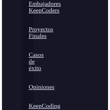
Embajadores
KeepCoders
Proyectos
Finales
Casos
de
éxito
Opiniones
KeepCoding