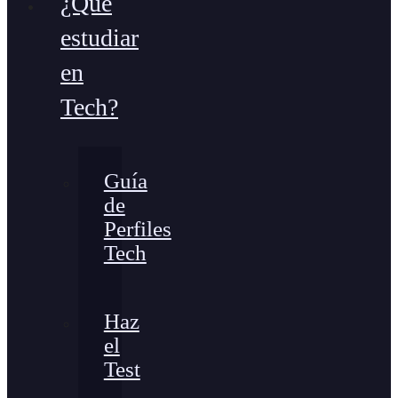
¿Qué
estudiar
en
Tech?
Guía
de
Perfiles
Tech
Haz
el
Test