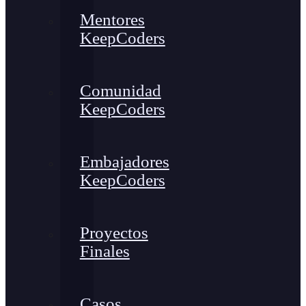
Mentores
KeepCoders
Comunidad
KeepCoders
Embajadores
KeepCoders
Proyectos
Finales
Casos