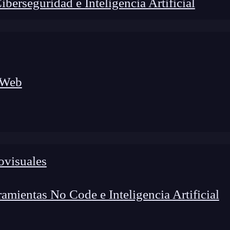
erseguridad e Inteligencia Artificial
 Web
lógico a nuevos profesionales, combinando conocimiento práctico,
os de transformación profesional.
ovisuales
mientas No Code e Inteligencia Artificial
tura de desarrollo que le permite a los equipos crear