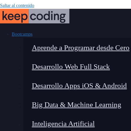
Saltar al contenido
Bootcamps
Aprende a Programar desde Cero
Desarrollo Web Full Stack
Problemas com
Desarrollo Apps iOS & Android
Big Data & Machine Learning
Inteligencia Artificial
Lucia Gómez Salgado
|
Última 