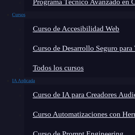
Programa Técnico Avanzado en Cib
Cursos
Curso de Accesibilidad Web
Curso de Desarrollo Seguro para
Lucia Gómez Salgado
Todos los cursos
Contribuyo a acercar la realidad del sector tecno
IA Aplicada
visión de mercado y experiencia directa en proces
Curso de IA para Creadores Audi
Curso Automatizaciones con Herra
Los microservicios son esa emocionante arquitec
Curso de Prompt Engineering