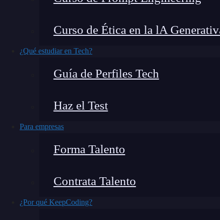
aplicaciones de manera independiente y escala
enfrentarse y, en este artículo, vamos a explor
Curso de Ética en la lA Generativ
¿Qué encontrarás en este post?
¿Qué estudiar en Tech?
Guía de Perfiles Tech
Problemas comunes de los microservicios
Haz el Test
Comunicación y compromiso
Para empresas
Perdiéndose en los logs
Bases de datos
Forma Talento
El misterio de la autenticación y autorización
¿Quieres seguir aprendiendo?
Contrata Talento
Problemas comunes de los mi
¿Por qué KeepCoding?