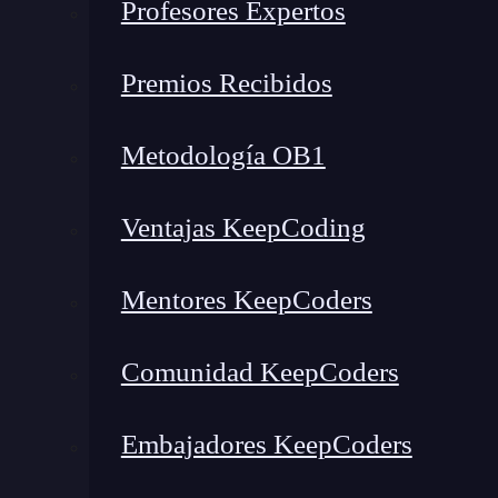
Profesores Expertos
La implementación de microservicios puede ser
aplicativo con nada menos que
300 microservi
Premios Recibidos
los problemas comunes de los microservicios:
servicios en tu máquina local.
El arranque de
Metodología OB1
tiempo, lo que podría dejarte con una máquina 
entran en juego soluciones como
Docker
, que 
Ventajas KeepCoding
cabeza.
Mentores KeepCoders
Comunidad KeepCoders
Embajadores KeepCoders