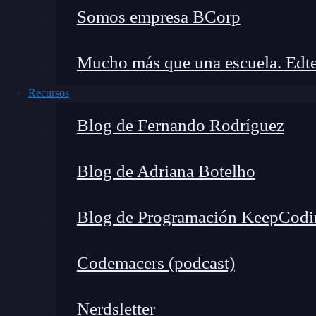
Somos empresa BCorp
complicarse, lo que nos deja con otro de los p
En un sistema monolítico, generalmente tienes 
Mucho más que una escuela. Edte
trabajas con varios microservicios, cada uno p
Recursos
los problemas comunes de los microservicios:
máquinas. Imagina tener que rastrear un eve
Blog de Fernando Rodríguez
microservicios; puede ser como buscar una a
desarrolladores, tener una estrategia para gesti
Blog de Adriana Botelho
Bases de datos
Blog de Programación KeepCodi
En la fiesta de los microservicios, cada uno tie
Codemacers (podcast)
¿verdad? Pues aquí surge otro de los problema
que realizar una consulta que involucra a vario
Nerdsletter
pedidos realizados por un comercial en una reg