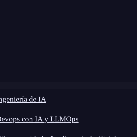
»
Blog
»
Problemas comunes de los microservicios
geniería de IA
Devops con IA y LLMOps