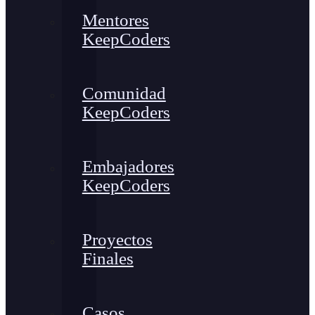
Mentores
KeepCoders
Comunidad
KeepCoders
Embajadores
KeepCoders
Proyectos
Finales
Casos