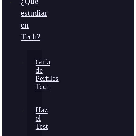
¿Qué
estudiar
en
Tech?
Guía
de
Perfiles
Tech
Haz
el
Test