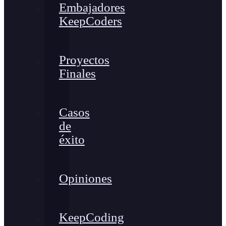
Embajadores
KeepCoders
Proyectos
Finales
Casos
de
éxito
Opiniones
KeepCoding