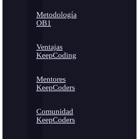
Metodología
OB1
Ventajas
KeepCoding
Mentores
KeepCoders
Comunidad
KeepCoders