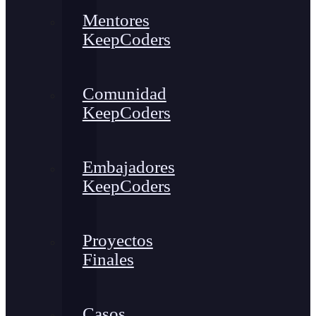
Mentores
KeepCoders
Comunidad
KeepCoders
Embajadores
KeepCoders
Proyectos
Finales
Casos