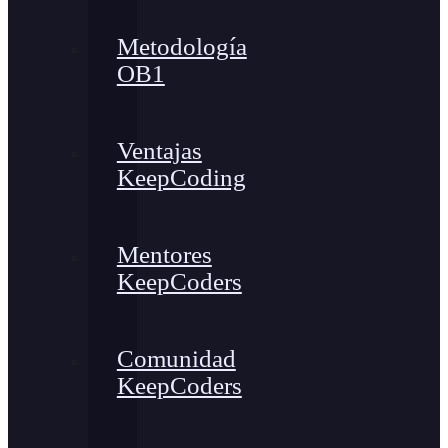
Metodología
OB1
Ventajas
KeepCoding
Mentores
KeepCoders
Comunidad
KeepCoders