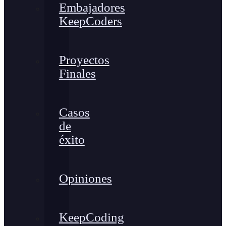
Embajadores
KeepCoders
Proyectos
Finales
Casos
de
éxito
Opiniones
KeepCoding