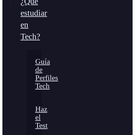
¿Qué
estudiar
en
Tech?
Guía
de
Perfiles
Tech
Haz
el
Test