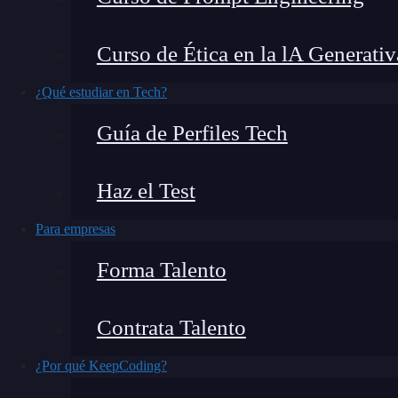
En el fascinante campo de la
inteligencia artific
Curso de Ética en la lA Generativ
herramienta
innovadora y accesible que le permit
experimentar y comprender mejor el funcionam
¿Qué estudiar en Tech?
interactivo y amigable. Por eso, en este post v
Guía de Perfiles Tech
usarlo.
Haz el Test
Para empresas
Forma Talento
Contrata Talento
¿Por qué KeepCoding?