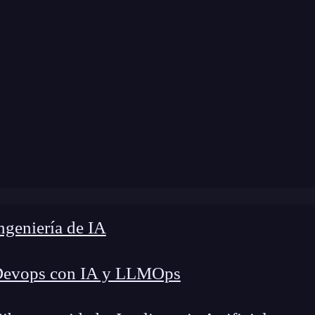
modificación:
20 de febrero de 2025 |
Tiempo de 
g
»
Prompt de chat: El caso de Playground de OpenAI
geniería de IA
Devops con IA y LLMOps