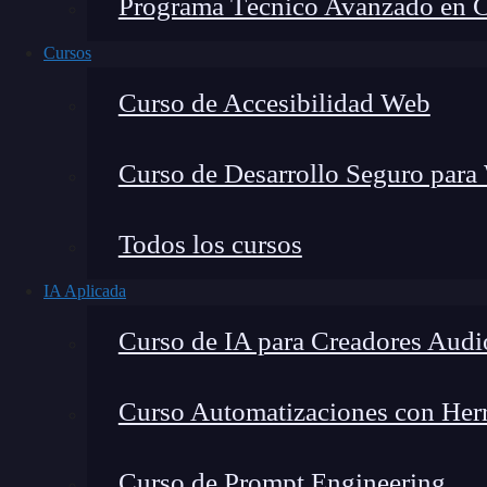
Programa Técnico Avanzado en Cib
Cursos
Curso de Accesibilidad Web
Curso de Desarrollo Seguro para
Todos los cursos
IA Aplicada
Lucia Gómez Salgado
Curso de IA para Creadores Audi
Contribuyo a acercar la realidad del sector tecno
visión de mercado y experiencia directa en proces
Curso Automatizaciones con Herra
Curso de Prompt Engineering