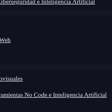
erseguridad e Inteligencia Artificial
 Web
ovisuales
lógico a nuevos profesionales, combinando conocimiento práctico,
os de transformación profesional.
mientas No Code e Inteligencia Artificial