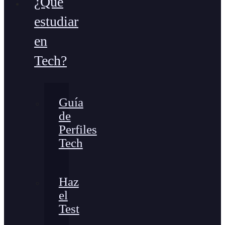
¿Qué
estudiar
en
Tech?
Guía
de
Perfiles
Tech
Haz
el
Test