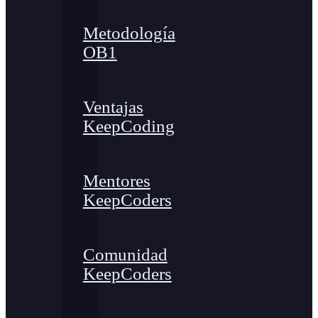
Metodología
OB1
Ventajas
KeepCoding
Mentores
KeepCoders
Comunidad
KeepCoders