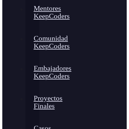
Mentores
KeepCoders
Comunidad
KeepCoders
Embajadores
KeepCoders
Proyectos
Finales
Casos