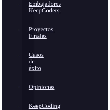
Embajadores
KeepCoders
Proyectos
Finales
Casos
de
éxito
Opiniones
KeepCoding