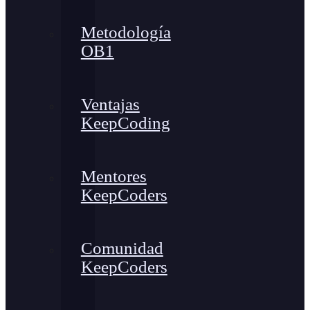
Metodología
OB1
Ventajas
KeepCoding
Mentores
KeepCoders
Comunidad
KeepCoders