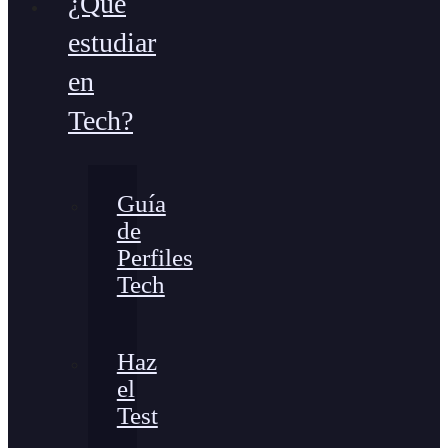
¿Qué
estudiar
en
Tech?
Guía
de
Perfiles
Tech
Haz
el
Test