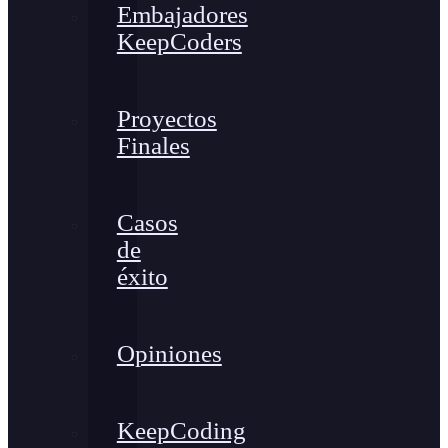
Embajadores
KeepCoders
Proyectos
Finales
Casos
de
éxito
Opiniones
KeepCoding