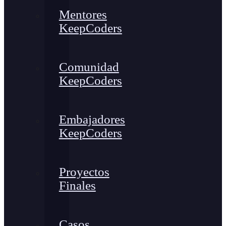
Mentores
KeepCoders
Comunidad
KeepCoders
Embajadores
KeepCoders
Proyectos
Finales
Casos