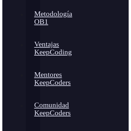
Metodología
OB1
Ventajas
KeepCoding
Mentores
KeepCoders
Comunidad
KeepCoders