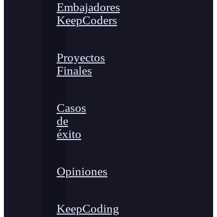
Embajadores
KeepCoders
Proyectos
Finales
Casos
de
éxito
Opiniones
KeepCoding