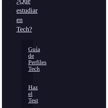
¿Qué
estudiar
en
Tech?
Guía
de
Perfiles
Tech
Haz
el
Test