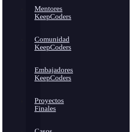
Mentores
KeepCoders
Comunidad
KeepCoders
Embajadores
KeepCoders
Proyectos
Finales
Casos