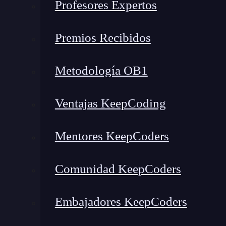
¿Cuál es la arquitectura de
Profesores Expertos
Por lo general, una buena arquitectura de
softw
Premios Recibidos
unos mecanismos de comunicación.
Metodología OB1
🔴 ¿Quieres entrar de l
Ventajas KeepCoding
Descubre el Desarrollo de Apps Móviles F
Mentores KeepCoders
más completa del mercado
👉 Prueba gratis el Bootcamp en D
Comunidad KeepCoders
Dentro de esta se definen unas capas que le per
Embajadores KeepCoders
organizado, de tal modo que funcione correctam