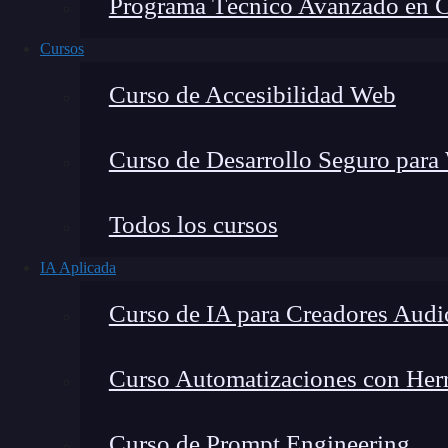
Programa Técnico Avanzado en Cib
Cursos
Curso de Accesibilidad Web
Curso de Desarrollo Seguro para
Lucia Gómez Salgado
Todos los cursos
Contribuyo a acercar la realidad del sector tecno
IA Aplicada
visión de mercado y experiencia directa en proces
Curso de IA para Creadores Audi
Curso Automatizaciones con Herra
En este artículo, te hablamos acerca de los prox
Curso de Prompt Engineering