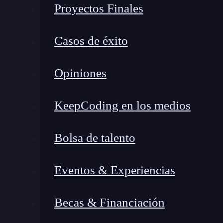
tiene un
software
es:
Proyectos Finales
Domain.
Casos de éxito
Application controllers.
Proxies for Outer World.
Opiniones
En la siguiente imagen puedes observar una rep
KeepCoding en los medios
cada una de las capas para establecer una arqui
Bolsa de talento
Eventos & Experiencias
Becas & Financiación