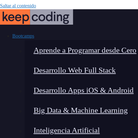
Saltar al contenido
Bootcamps
Aprende a Programar desde Cero
Desarrollo Web Full Stack
Proxies fuera
Desarrollo Apps iOS & Android
Big Data & Machine Learning
Inteligencia Artificial
Lucia Gómez Salgado
|
Última 