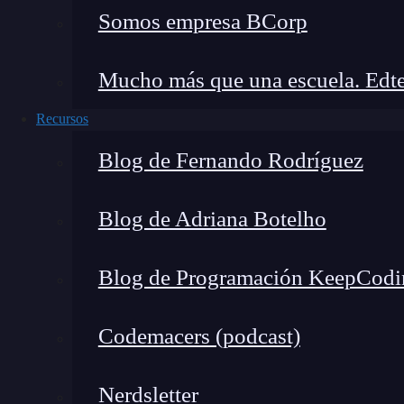
Somos empresa BCorp
Mucho más que una escuela. Edte
Recursos
Blog de Fernando Rodríguez
Blog de Adriana Botelho
Proxies fuera del núcleo de u
Blog de Programación KeepCodi
Ahora bien, ¿a qué hacen referencia los proxie
son los componentes que representan todo aquel
Codemacers (podcast)
marfil», es decir,
elementos que podemos abstra
estructura de nuestro proyecto.
Nerdsletter