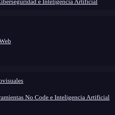
erseguridad e Inteligencia Artificial
 Web
lógico a nuevos profesionales, combinando conocimiento práctico,
os de transformación profesional.
ovisuales
mientas No Code e Inteligencia Artificial
ies fuera del
núcleo
de un
software
, una de las capas