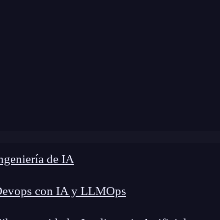
»
Blog
»
Proxies fuera del núcleo de un software
geniería de IA
Devops con IA y LLMOps