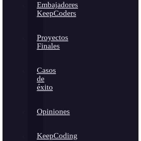
Embajadores
KeepCoders
Proyectos
Finales
Casos
de
éxito
Opiniones
KeepCoding