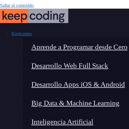
Saltar al contenido
Bootcamps
Aprende a Programar desde Cero
Desarrollo Web Full Stack
¿Qué es
Desarrollo Apps iOS & Android
Big Data & Machine Learning
Inteligencia Artificial
Lucia Gómez Salgado
|
Última 