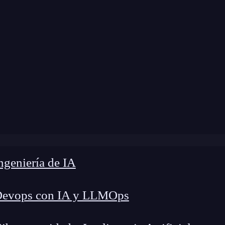
Home
»
Blog
»
¿Qué es Autolayout en iOS?
geniería de IA
Devops con IA y LLMOps