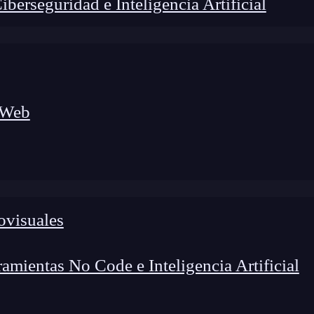
erseguridad e Inteligencia Artificial
 Web
lógico a nuevos profesionales, combinando conocimiento práctico,
os de transformación profesional.
ovisuales
mientas No Code e Inteligencia Artificial
olayout en iOS,
además de los
constraints
y la