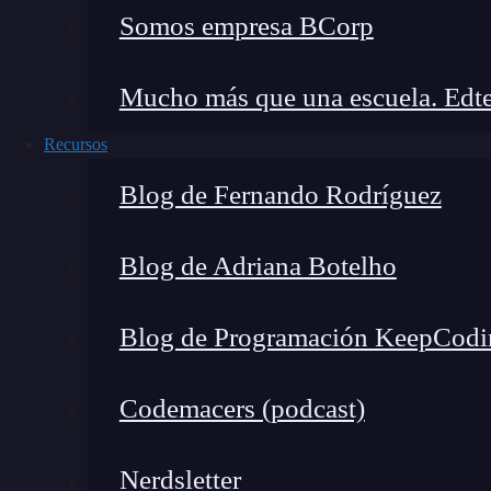
Somos empresa BCorp
Mucho más que una escuela. Edte
🔴 ¿Quieres entrar de l
Recursos
Descubre el Desarrollo de Apps Móviles F
más completa del mercado
Blog de Fernando Rodríguez
👉 Prueba gratis el Bootcamp en D
Blog de Adriana Botelho
Este diseño automático se ve reflejado en el mo
Blog de Programación KeepCodi
varios tipos de dispositivos, los cuales cuen
Codemacers (podcast)
Por lo tanto, la importancia de qué es Autolayo
elementos visuales
en los diferentes dispositi
Nerdsletter