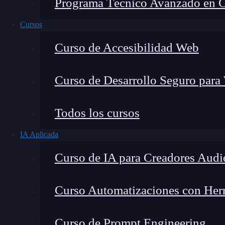
Programa Técnico Avanzado en Cib
Cursos
Curso de Accesibilidad Web
Curso de Desarrollo Seguro para
Lucia Gómez Salgado
Todos los cursos
Contribuyo a acercar la realidad del sector tecno
IA Aplicada
visión de mercado y experiencia directa en proces
Curso de IA para Creadores Audi
Curso Automatizaciones con Herra
En este post, te hablamos acerca de
qué es Aut
Curso de Prompt Engineering