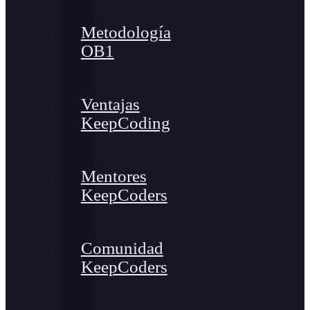
Metodología
OB1
Ventajas
KeepCoding
Mentores
KeepCoders
Comunidad
KeepCoders