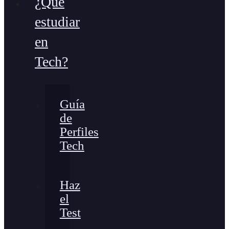
¿Qué
estudiar
en
Tech?
Guía
de
Perfiles
Tech
Haz
el
Test