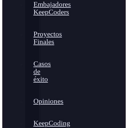
Embajadores
KeepCoders
Proyectos
Finales
Casos
de
éxito
Opiniones
KeepCoding