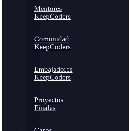
Mentores
KeepCoders
Comunidad
KeepCoders
Embajadores
KeepCoders
Proyectos
Finales
Casos