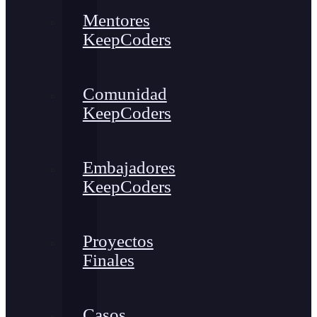
Mentores
KeepCoders
Comunidad
KeepCoders
Embajadores
KeepCoders
Proyectos
Finales
Casos