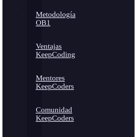
Metodología
OB1
Ventajas
KeepCoding
Mentores
KeepCoders
Comunidad
KeepCoders