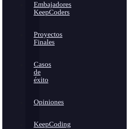
Embajadores
KeepCoders
Proyectos
Finales
Casos
de
éxito
Opiniones
KeepCoding