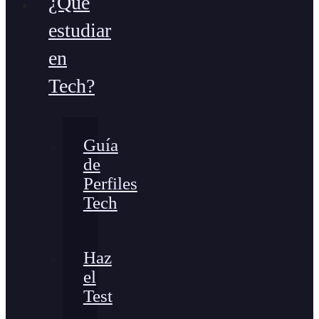
¿Qué
estudiar
en
Tech?
Guía
de
Perfiles
Tech
Haz
el
Test