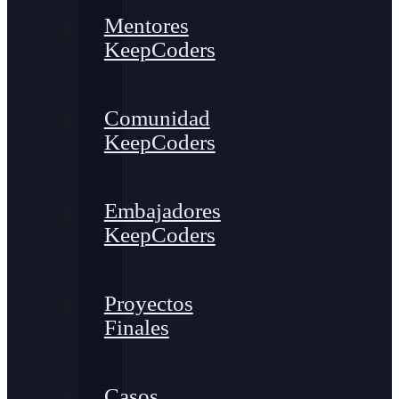
Mentores
KeepCoders
Comunidad
KeepCoders
Embajadores
KeepCoders
Proyectos
Finales
Casos