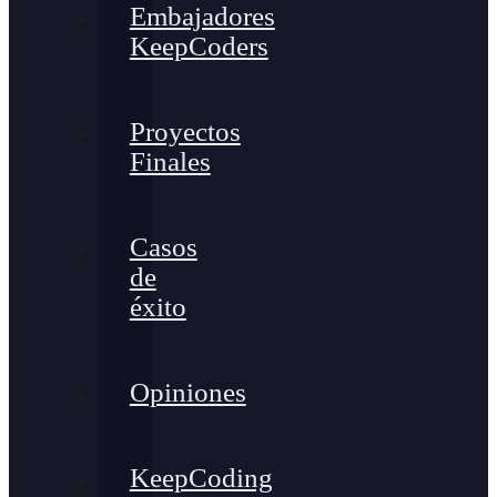
Embajadores
KeepCoders
Proyectos
Finales
Casos
de
éxito
Opiniones
KeepCoding