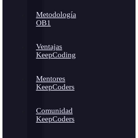
Metodología
OB1
Ventajas
KeepCoding
Mentores
KeepCoders
Comunidad
KeepCoders