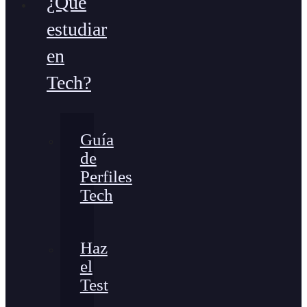
¿Qué
estudiar
en
Tech?
Guía
de
Perfiles
Tech
Haz
el
Test