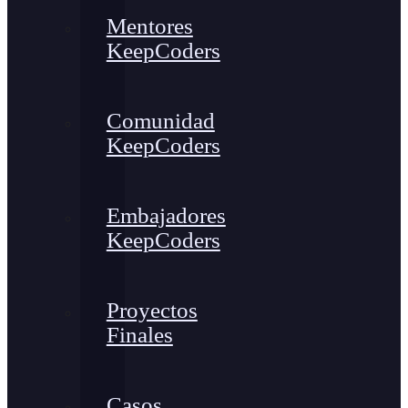
Mentores
KeepCoders
Comunidad
KeepCoders
Embajadores
KeepCoders
Proyectos
Finales
Casos