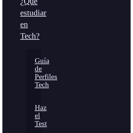
¿Qué
estudiar
en
Tech?
Guía
de
Perfiles
Tech
Haz
el
Test