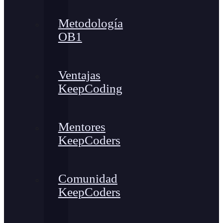
Metodología
OB1
Ventajas
KeepCoding
Mentores
KeepCoders
Comunidad
KeepCoders