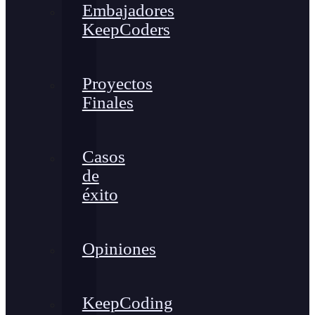
Embajadores
KeepCoders
Proyectos
Finales
Casos
de
éxito
Opiniones
KeepCoding