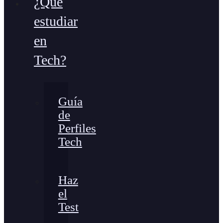
¿Qué
estudiar
en
Tech?
Guía
de
Perfiles
Tech
Haz
el
Test