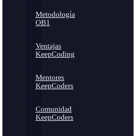
Metodología
OB1
Ventajas
KeepCoding
Mentores
KeepCoders
Comunidad
KeepCoders