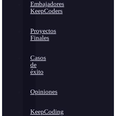
Embajadores
KeepCoders
Proyectos
Finales
Casos
de
éxito
Opiniones
KeepCoding