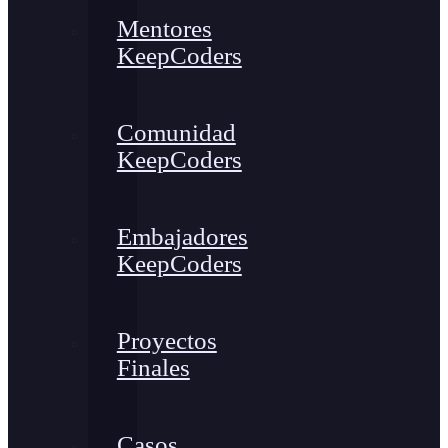
Mentores
KeepCoders
Comunidad
KeepCoders
Embajadores
KeepCoders
Proyectos
Finales
Casos