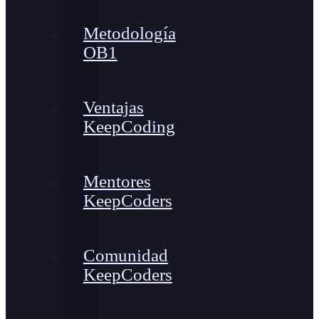
Metodología
OB1
Ventajas
KeepCoding
Mentores
KeepCoders
Comunidad
KeepCoders