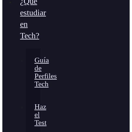
¿Qué
estudiar
en
Tech?
Guía
de
Perfiles
Tech
Haz
el
Test