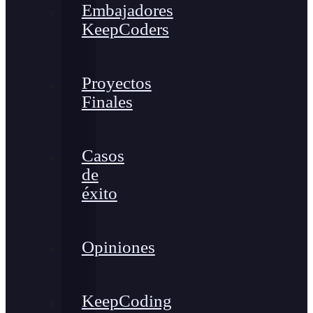
Embajadores
KeepCoders
Proyectos
Finales
Casos
de
éxito
Opiniones
KeepCoding