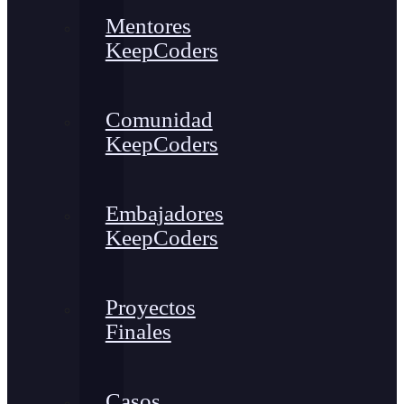
Mentores
KeepCoders
Comunidad
KeepCoders
Embajadores
KeepCoders
Proyectos
Finales
Casos