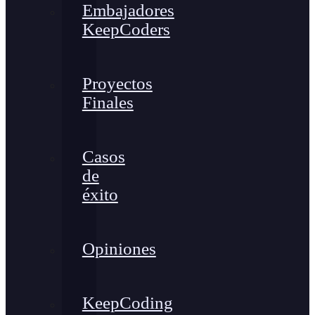
Embajadores
KeepCoders
Proyectos
Finales
Casos
de
éxito
Opiniones
KeepCoding