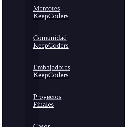
Mentores
KeepCoders
Comunidad
KeepCoders
Embajadores
KeepCoders
Proyectos
Finales
Casos