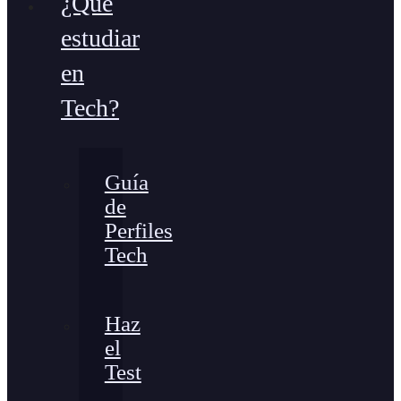
¿Qué
estudiar
en
Tech?
Guía
de
Perfiles
Tech
Haz
el
Test