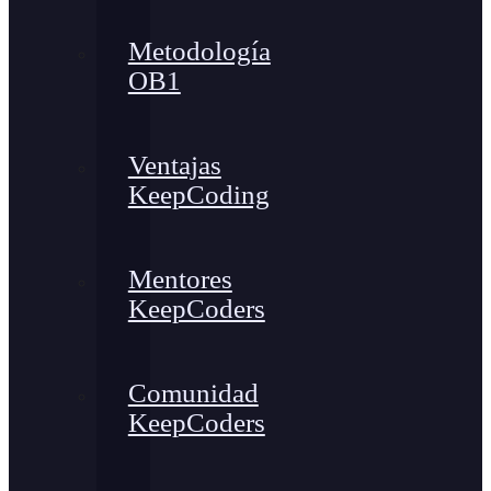
Metodología
OB1
Ventajas
KeepCoding
Mentores
KeepCoders
Comunidad
KeepCoders