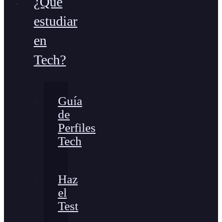
¿Qué
estudiar
en
Tech?
Guía
de
Perfiles
Tech
Haz
el
Test