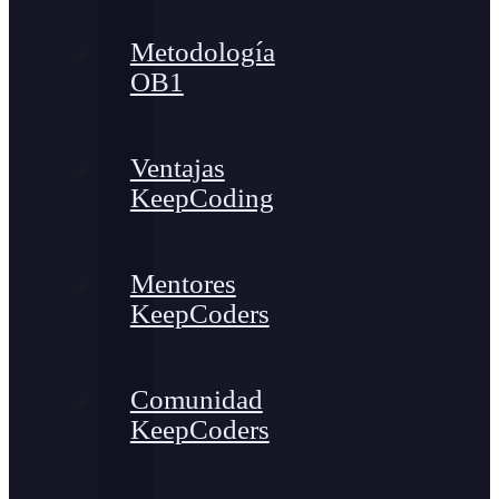
Metodología
OB1
Ventajas
KeepCoding
Mentores
KeepCoders
Comunidad
KeepCoders