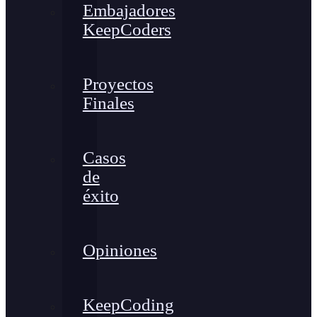
Embajadores
KeepCoders
Proyectos
Finales
Casos
de
éxito
Opiniones
KeepCoding