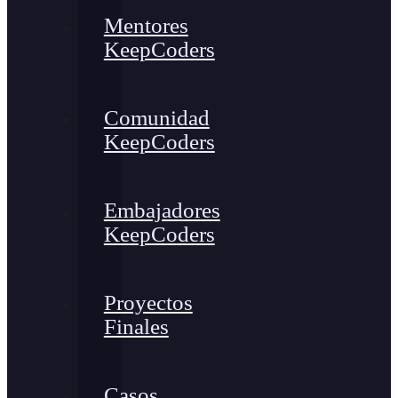
Mentores
KeepCoders
Comunidad
KeepCoders
Embajadores
KeepCoders
Proyectos
Finales
Casos