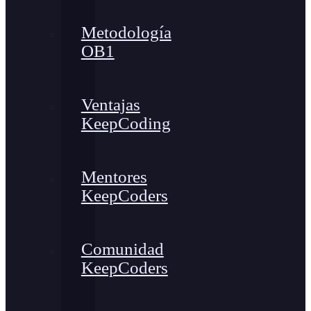
Metodología
OB1
Ventajas
KeepCoding
Mentores
KeepCoders
Comunidad
KeepCoders