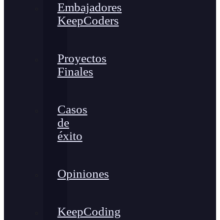
Embajadores
KeepCoders
Proyectos
Finales
Casos
de
éxito
Opiniones
KeepCoding