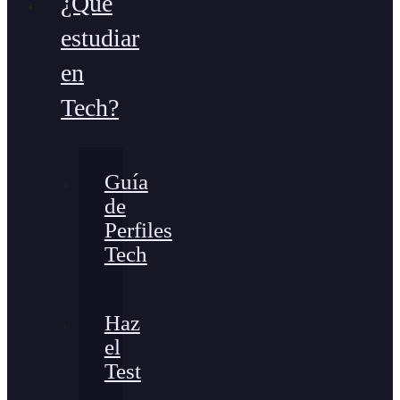
¿Qué
estudiar
en
Tech?
Guía
de
Perfiles
Tech
Haz
el
Test