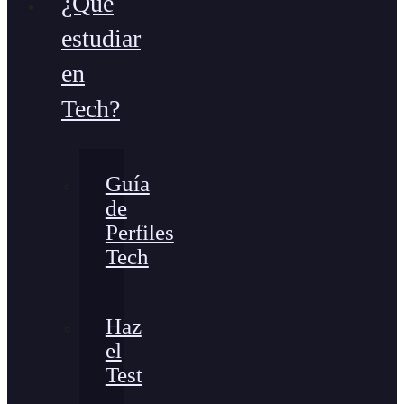
¿Qué
estudiar
en
Tech?
Guía
de
Perfiles
Tech
Haz
el
Test