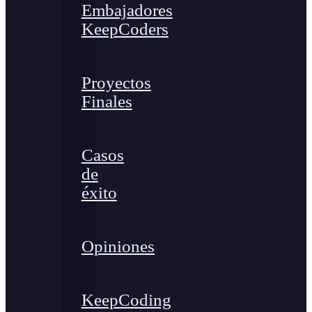
Embajadores
KeepCoders
Proyectos
Finales
Casos
de
éxito
Opiniones
KeepCoding