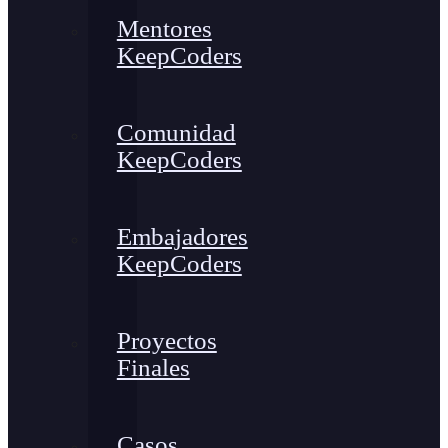
Mentores
KeepCoders
Comunidad
KeepCoders
Embajadores
KeepCoders
Proyectos
Finales
Casos