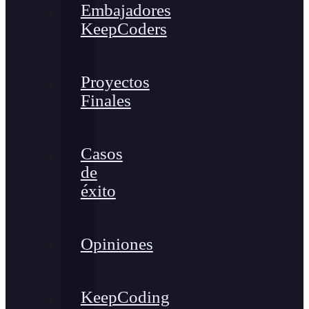
Embajadores
KeepCoders
Proyectos
Finales
Casos
de
éxito
Opiniones
KeepCoding