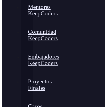
Mentores
KeepCoders
Comunidad
KeepCoders
Embajadores
KeepCoders
Proyectos
Finales
Casos