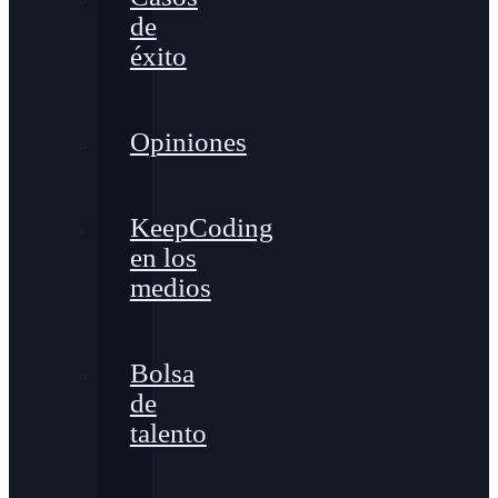
de
éxito
Opiniones
KeepCoding
en los
medios
Bolsa
de
talento