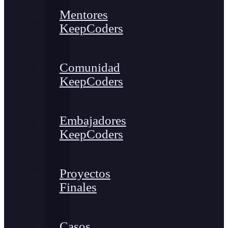
Mentores
KeepCoders
Comunidad
KeepCoders
Embajadores
KeepCoders
Proyectos
Finales
Casos