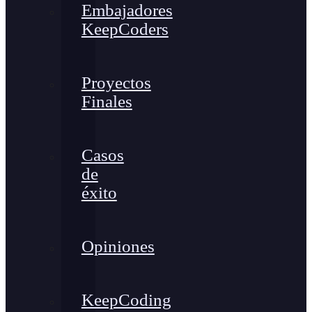
Embajadores
KeepCoders
Proyectos
Finales
Casos
de
éxito
Opiniones
KeepCoding