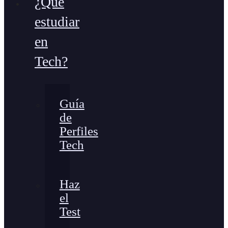
¿Qué
estudiar
en
Tech?
Guía
de
Perfiles
Tech
Haz
el
Test