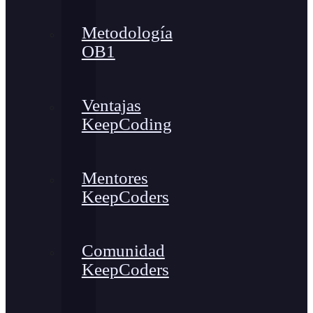
Metodología
OB1
Ventajas
KeepCoding
Mentores
KeepCoders
Comunidad
KeepCoders