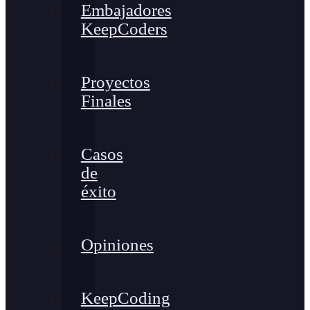
Embajadores
KeepCoders
Proyectos
Finales
Casos
de
éxito
Opiniones
KeepCoding