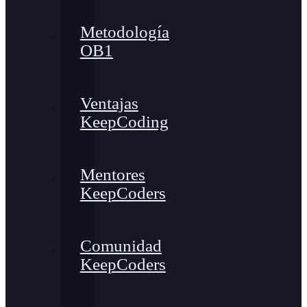
Metodología
OB1
Ventajas
KeepCoding
Mentores
KeepCoders
Comunidad
KeepCoders