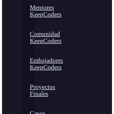
Mentores
KeepCoders
Comunidad
KeepCoders
Embajadores
KeepCoders
Proyectos
Finales
Casos