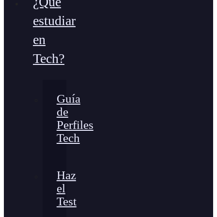
¿Qué
estudiar
en
Tech?
Guía
de
Perfiles
Tech
Haz
el
Test