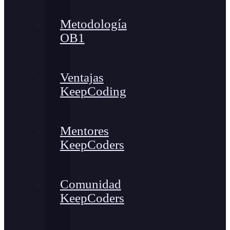
Metodología
OB1
Ventajas
KeepCoding
Mentores
KeepCoders
Comunidad
KeepCoders