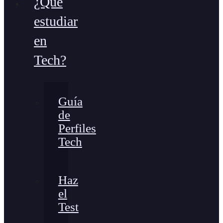
¿Qué
estudiar
en
Tech?
Guía
de
Perfiles
Tech
Haz
el
Test