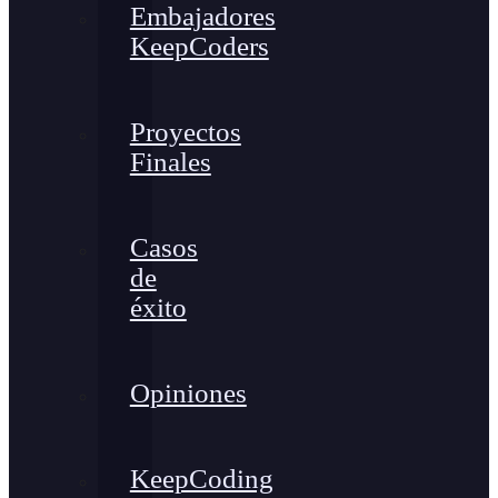
Embajadores
KeepCoders
Proyectos
Finales
Casos
de
éxito
Opiniones
KeepCoding