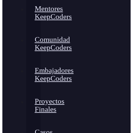
Mentores
KeepCoders
Comunidad
KeepCoders
Embajadores
KeepCoders
Proyectos
Finales
Casos