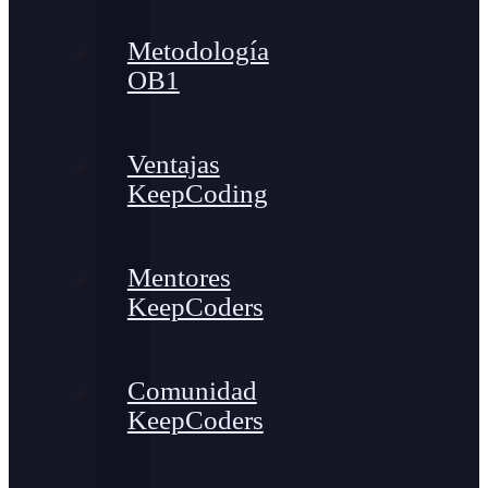
Metodología
OB1
Ventajas
KeepCoding
Mentores
KeepCoders
Comunidad
KeepCoders