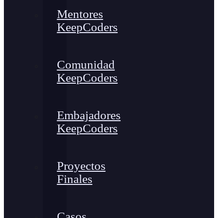
Mentores
KeepCoders
Comunidad
KeepCoders
Embajadores
KeepCoders
Proyectos
Finales
Casos