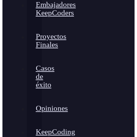
Embajadores
KeepCoders
Proyectos
Finales
Casos
de
éxito
Opiniones
KeepCoding