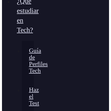
¿Qué
estudiar
en
Tech?
Guía
de
Perfiles
Tech
Haz
el
Test