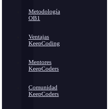
Metodología
OB1
Ventajas
KeepCoding
Mentores
KeepCoders
Comunidad
KeepCoders