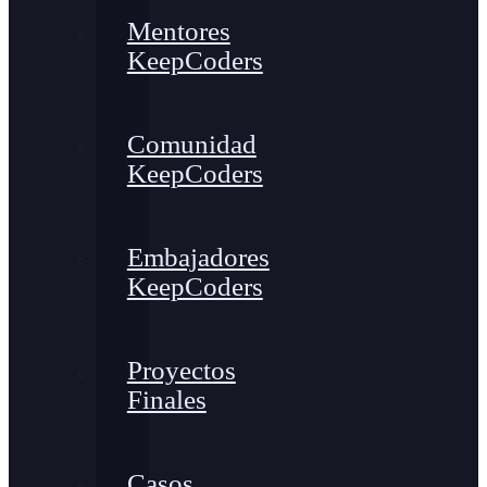
Mentores
KeepCoders
Comunidad
KeepCoders
Embajadores
KeepCoders
Proyectos
Finales
Casos