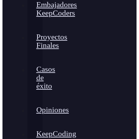
Embajadores
KeepCoders
Proyectos
Finales
Casos
de
éxito
Opiniones
KeepCoding