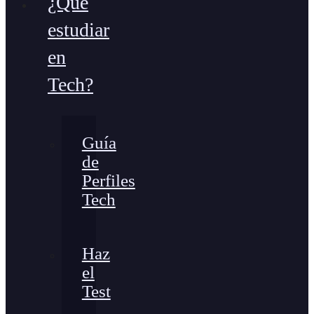
¿Qué
estudiar
en
Tech?
Guía
de
Perfiles
Tech
Haz
el
Test