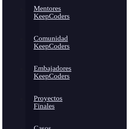
Mentores
KeepCoders
Comunidad
KeepCoders
Embajadores
KeepCoders
Proyectos
Finales
Casos