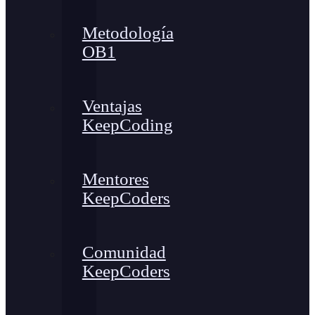
Metodología
OB1
Ventajas
KeepCoding
Mentores
KeepCoders
Comunidad
KeepCoders