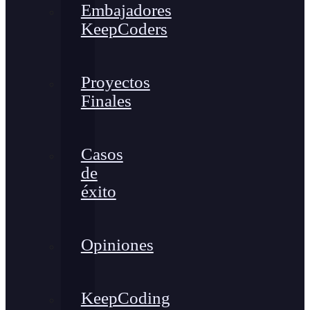
Embajadores
KeepCoders
Proyectos
Finales
Casos
de
éxito
Opiniones
KeepCoding