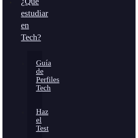
¿Qué
estudiar
en
Tech?
Guía
de
Perfiles
Tech
Haz
el
Test