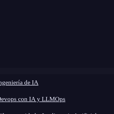
»
Blog
»
¿Qué es el modelo del cerebro triuno?
geniería de IA
Devops con IA y LLMOps