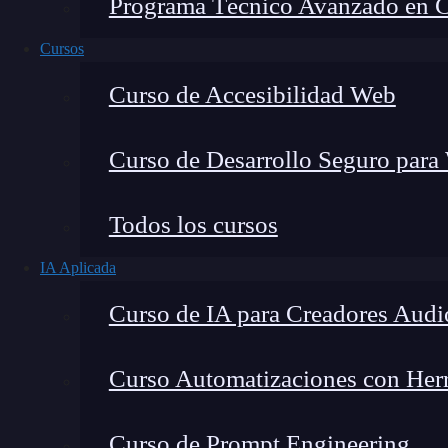
Programa Técnico Avanzado en Cib
Cursos
Curso de Accesibilidad Web
Curso de Desarrollo Seguro para
Lucia Gómez Salgado
Todos los cursos
Contribuyo a acercar la realidad del sector tecno
IA Aplicada
visión de mercado y experiencia directa en proces
Curso de IA para Creadores Audi
Curso Automatizaciones con Herra
¿Alguna vez te has preguntado por qué a veces 
Curso de Prompt Engineering