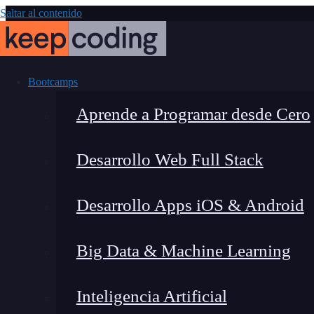
Saltar al contenido
Bootcamps
Aprende a Programar desde Cero
Desarrollo Web Full Stack
¿Qué es el m
Desarrollo Apps iOS & Android
Big Data & Machine Learning
Inteligencia Artificial
Lucia Gómez Salgado
|
Última