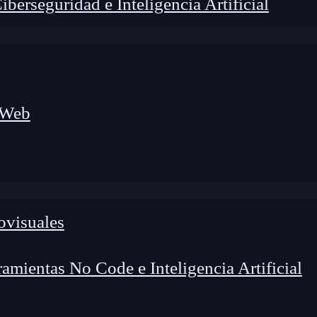
erseguridad e Inteligencia Artificial
 Web
lógico a nuevos profesionales, combinando conocimiento práctico,
os de transformación profesional.
ovisuales
mientas No Code e Inteligencia Artificial
reaccionamos de manera instintiva, otras veces nos