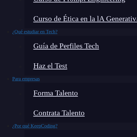
dejamos llevar por nuestras emociones, y en o
el modelo del cerebro triuno puede tener la res
Curso de Ética en la lA Generativ
profundidades de nuestro cerebro y explorar có
decisiones y comportamientos.
¿Qué estudiar en Tech?
Guía de Perfiles Tech
Haz el Test
Para empresas
Forma Talento
Contrata Talento
¿Por qué KeepCoding?