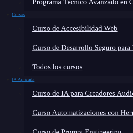
Programa Técnico Avanzado en Cib
Cursos
Curso de Accesibilidad Web
Curso de Desarrollo Seguro para
Todos los cursos
IA Aplicada
Lucia Gómez Salgado
Curso de IA para Creadores Audi
Contribuyo a acercar la realidad del sector tecno
visión de mercado y experiencia directa en proces
Curso Automatizaciones con Herra
Curso de Prompt Engineering