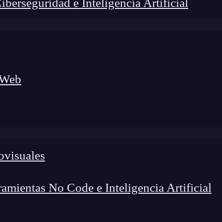
erseguridad e Inteligencia Artificial
 Web
ovisuales
lógico a nuevos profesionales, combinando conocimiento práctico,
os de transformación profesional.
mientas No Code e Inteligencia Artificial