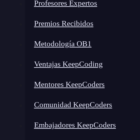
Profesores Expertos
Representación de colores en diseño web
Direcciones de memoria en sistemas y bajo nivel
Premios Recibidos
Depuración y análisis de datos binarios
Cómo convertir entre decimal y hexadecimal
Metodología OB1
De decimal a hexadecimal
De hexadecimal a decimal
Ventajas KeepCoding
Tabla de equivalencias útil
¿Cómo se representa en programación?
Mentores KeepCoders
Ventajas del sistema hexadecimal
¿Realmente necesito dominarlo?
Comunidad KeepCoders
Recursos recomendados
¿Quieres dominar este y otros sistemas numéricos desde la práct
Embajadores KeepCoders
¿Qué es exactamente el sist