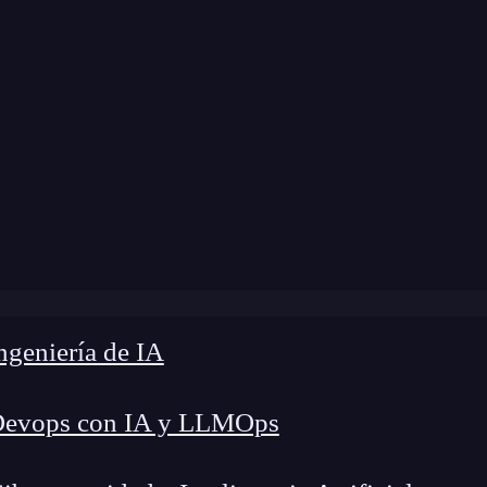
 modificación:
11 de abril de 2025 |
Tiempo de L
sistema hexadecimal y por qué sigue siendo clave en la pr
geniería de IA
Devops con IA y LLMOps