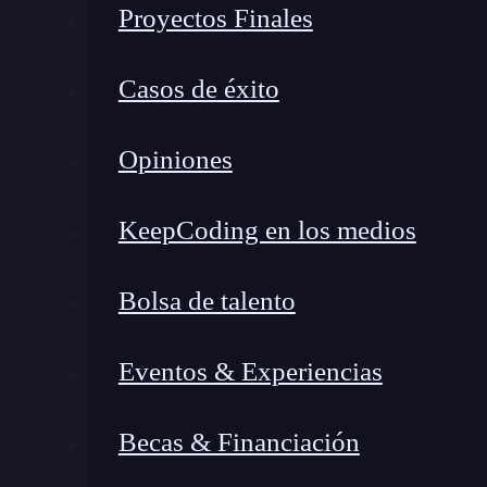
Proyectos Finales
El
sistema hexadecimal
(también conocido com
A diferencia del sistema decimal —que usamos 
Casos de éxito
el hexadecimal utiliza
16 símbolos
:
Opiniones
Del
0 al 9
, como en decimal.
De la
A a la F
, que representan los valores
KeepCoding en los medios
Esto significa que, por ejemplo, el valor
A
equi
Bolsa de talento
Al principio, confieso que me costó memorizar 
con código binario y direcciones de memoria, e
Eventos & Experiencias
Porque permite
representar datos binarios 
Becas & Financiación