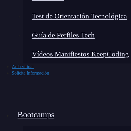
Test de Orientación Tecnológica
Guía de Perfiles Tech
Vídeos Manifiestos KeepCoding
¿Para qué sirve el sistema h
Aula virtual
Solicita Información
Uno de los motivos por los que me enamoré del
software se comunican entre sí. Y aquí el
hexad
Bootcamps
🔴 ¿Quieres Aprender 