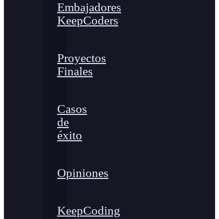
Embajadores
KeepCoders
Proyectos
Finales
Casos
de
éxito
Opiniones
KeepCoding