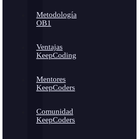
Metodología
OB1
Ventajas
KeepCoding
Mentores
KeepCoders
Comunidad
KeepCoders