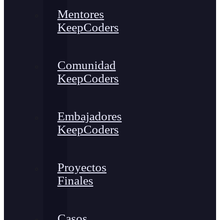
Mentores
KeepCoders
Comunidad
KeepCoders
Embajadores
KeepCoders
Proyectos
Finales
Casos