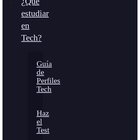
¿Qué
estudiar
en
Tech?
Guía
de
Perfiles
Tech
Haz
el
Test