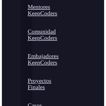
Mentores
KeepCoders
Comunidad
KeepCoders
Embajadores
KeepCoders
Proyectos
Finales
Casos