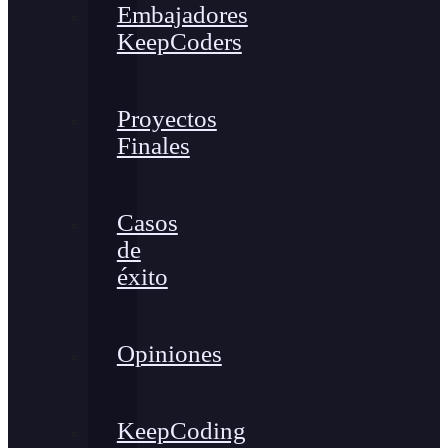
Embajadores
KeepCoders
Proyectos
Finales
Casos
de
éxito
Opiniones
KeepCoding