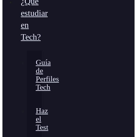
¿Qué
estudiar
en
Tech?
Guía
de
Perfiles
Tech
Haz
el
Test