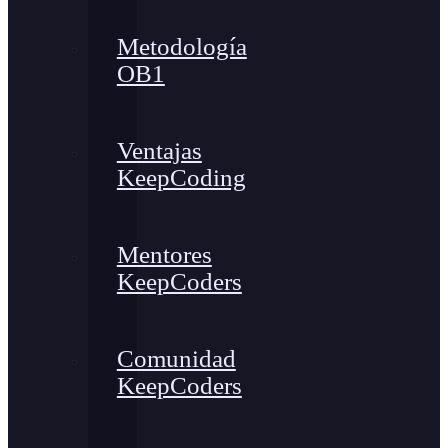
Metodología
OB1
Ventajas
KeepCoding
Mentores
KeepCoders
Comunidad
KeepCoders