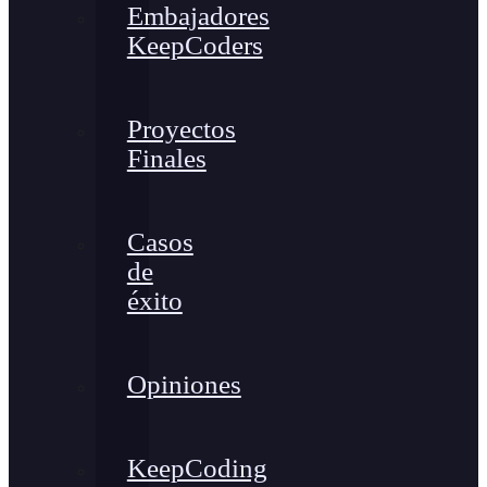
Embajadores
KeepCoders
Proyectos
Finales
Casos
de
éxito
Opiniones
KeepCoding