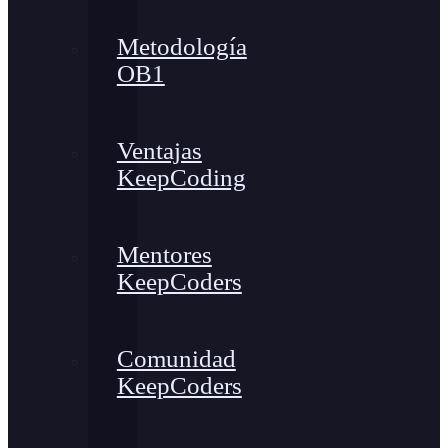
Metodología
OB1
Ventajas
KeepCoding
Mentores
KeepCoders
Comunidad
KeepCoders