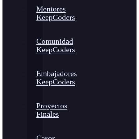
Mentores
KeepCoders
Comunidad
KeepCoders
Embajadores
KeepCoders
Proyectos
Finales
Casos