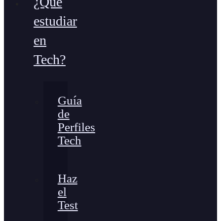
¿Qué
estudiar
en
Tech?
Guía
de
Perfiles
Tech
Haz
el
Test