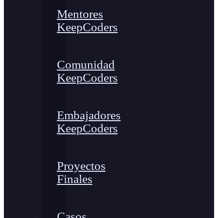
Mentores
KeepCoders
Comunidad
KeepCoders
Embajadores
KeepCoders
Proyectos
Finales
Casos