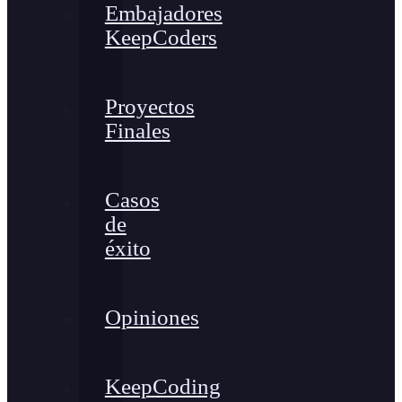
Embajadores
KeepCoders
Proyectos
Finales
Casos
de
éxito
Opiniones
KeepCoding