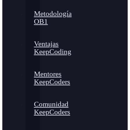
Metodología
OB1
Ventajas
KeepCoding
Mentores
KeepCoders
Comunidad
KeepCoders