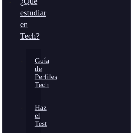
¿Qué
estudiar
en
Tech?
Guía
de
Perfiles
Tech
Haz
el
Test