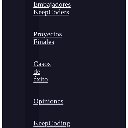
Embajadores
KeepCoders
Proyectos
Finales
Casos
de
éxito
Opiniones
KeepCoding