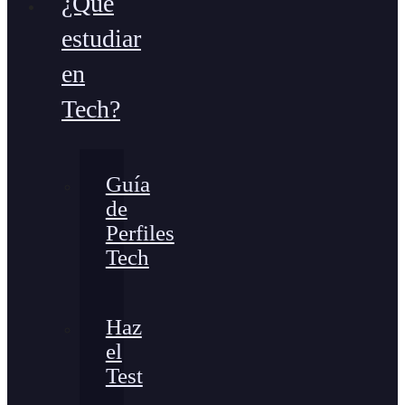
¿Qué
estudiar
en
Tech?
Guía
de
Perfiles
Tech
Haz
el
Test