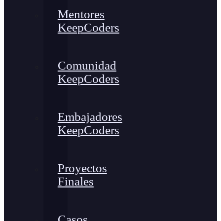
Mentores
KeepCoders
Comunidad
KeepCoders
Embajadores
KeepCoders
Proyectos
Finales
Casos