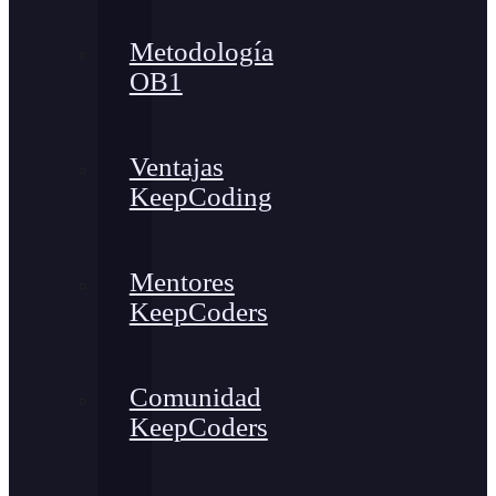
Metodología
OB1
Ventajas
KeepCoding
Mentores
KeepCoders
Comunidad
KeepCoders