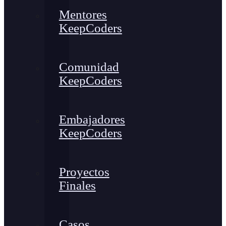
Mentores
KeepCoders
Comunidad
KeepCoders
Embajadores
KeepCoders
Proyectos
Finales
Casos