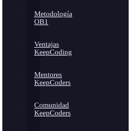
Metodología
OB1
Ventajas
KeepCoding
Mentores
KeepCoders
Comunidad
KeepCoders