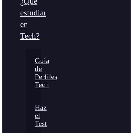
¿Qué
estudiar
en
Tech?
Guía
de
Perfiles
Tech
Haz
el
Test