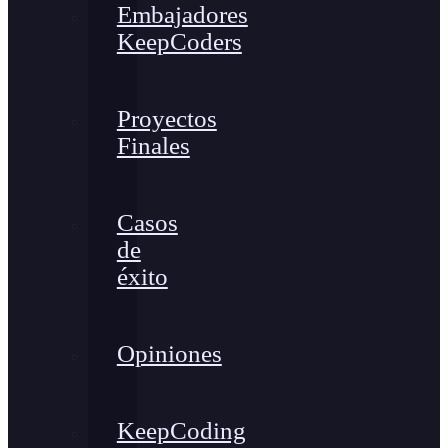
Embajadores
KeepCoders
Proyectos
Finales
Casos
de
éxito
Opiniones
KeepCoding