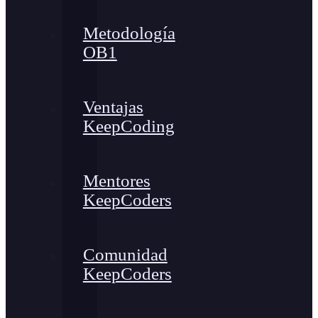
Metodología
OB1
Ventajas
KeepCoding
Mentores
KeepCoders
Comunidad
KeepCoders