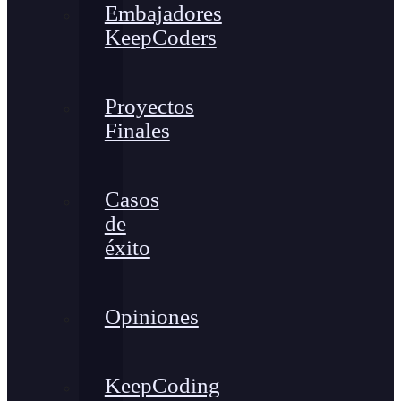
Embajadores
KeepCoders
Proyectos
Finales
Casos
de
éxito
Opiniones
KeepCoding