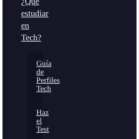
¿Qué
estudiar
en
Tech?
Guía
de
Perfiles
Tech
Haz
el
Test