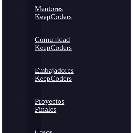
Mentores
KeepCoders
Comunidad
KeepCoders
Embajadores
KeepCoders
Proyectos
Finales
Casos