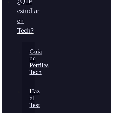
¿Qué
estudiar
en
Tech?
Guía
de
Perfiles
Tech
Haz
el
Test