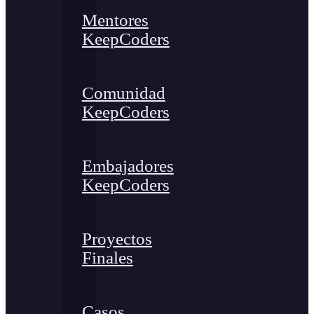
Mentores
KeepCoders
Comunidad
KeepCoders
Embajadores
KeepCoders
Proyectos
Finales
Casos