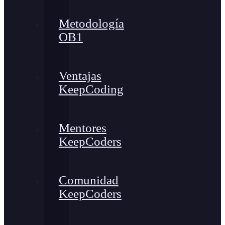
Metodología
OB1
Ventajas
KeepCoding
Mentores
KeepCoders
Comunidad
KeepCoders