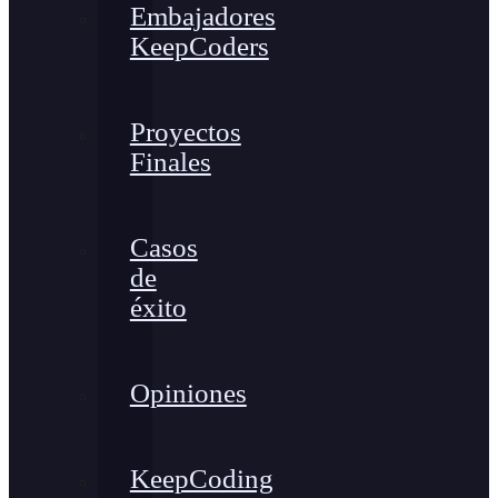
Embajadores
KeepCoders
Proyectos
Finales
Casos
de
éxito
Opiniones
KeepCoding