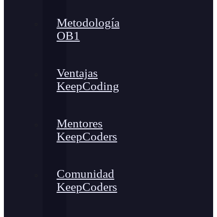
Metodología
OB1
Ventajas
KeepCoding
Mentores
KeepCoders
Comunidad
KeepCoders