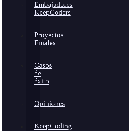
Embajadores
KeepCoders
Proyectos
Finales
Casos
de
éxito
Opiniones
KeepCoding