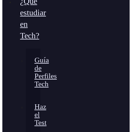
¿Qué
estudiar
en
Tech?
Guía
de
Perfiles
Tech
Haz
el
Test