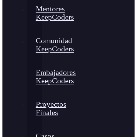
Mentores
KeepCoders
Comunidad
KeepCoders
Embajadores
KeepCoders
Proyectos
Finales
Casos