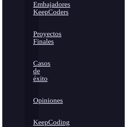
Embajadores
KeepCoders
Proyectos
Finales
Casos
de
éxito
Opiniones
KeepCoding