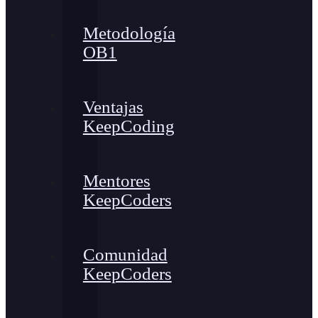
Metodología
OB1
Ventajas
KeepCoding
Mentores
KeepCoders
Comunidad
KeepCoders