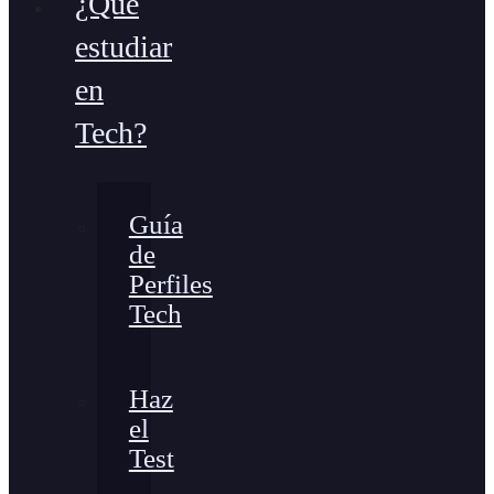
¿Qué
estudiar
en
Tech?
Guía
de
Perfiles
Tech
Haz
el
Test