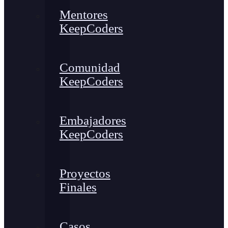
Mentores
KeepCoders
Comunidad
KeepCoders
Embajadores
KeepCoders
Proyectos
Finales
Casos