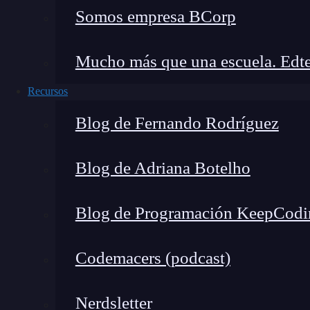
Somos empresa BCorp
Microsoft Teams
: es una plataforma de 
avanzadas para equipos de desarrollo. Los
Mucho más que una escuela. Edte
para compartir resultados de impresión, di
Azure Dynamics y Power Platform
: son
Recursos
desarrolladores creen aplicaciones empresa
Blog de Fernando Rodríguez
capacidades de seguimiento y
análisis de 
del código.
Blog de Adriana Botelho
Documentación y Centro para Desarrol
y recursos en su Centro para Desarrollador
Blog de Programación KeepCodi
información detallada sobre cómo imprimir
programación.
Codemacers (podcast)
Seguridad en la impresión d
Nerdsletter