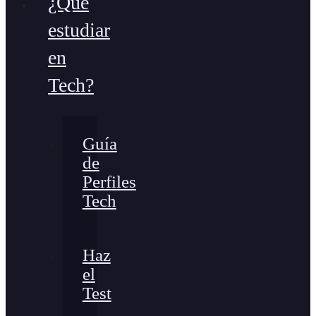
¿Qué
estudiar
en
Tech?
Guía
de
Perfiles
Tech
Haz
el
Test