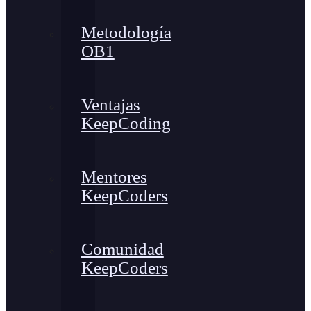
Metodología
OB1
Ventajas
KeepCoding
Mentores
KeepCoders
Comunidad
KeepCoders