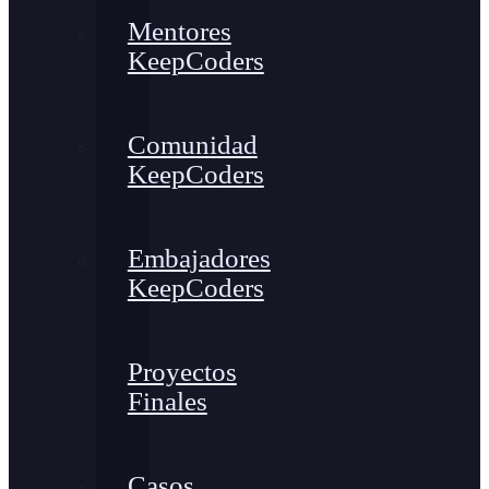
Mentores
KeepCoders
Comunidad
KeepCoders
Embajadores
KeepCoders
Proyectos
Finales
Casos