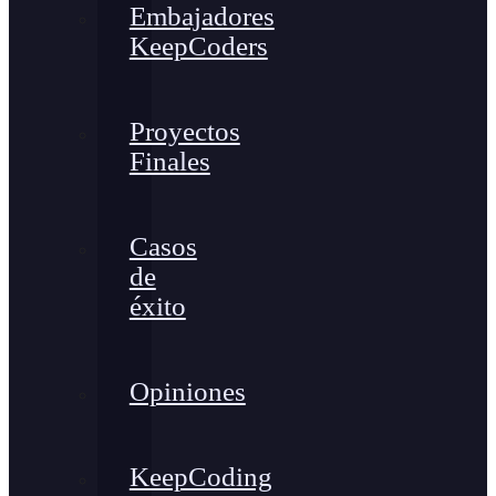
Embajadores
KeepCoders
Proyectos
Finales
Casos
de
éxito
Opiniones
KeepCoding