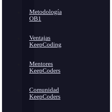
Metodología
OB1
Ventajas
KeepCoding
Mentores
KeepCoders
Comunidad
KeepCoders