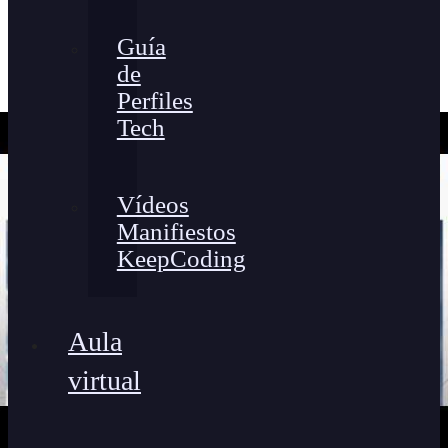
Guía
de
Perfiles
Tech
Vídeos
Manifiestos
KeepCoding
Aula
virtual