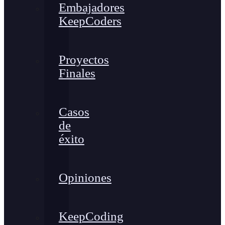
Embajadores
KeepCoders
Proyectos
Finales
Casos
de
éxito
Opiniones
KeepCoding