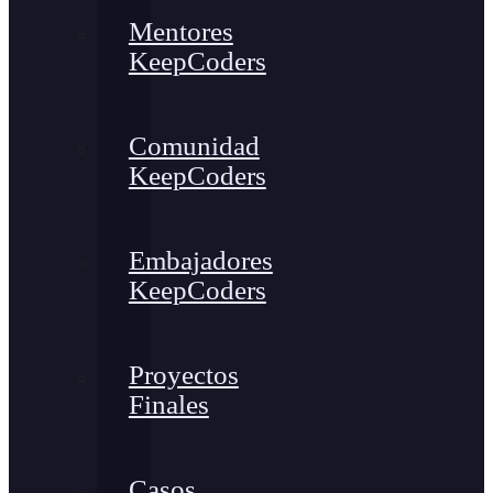
Mentores
KeepCoders
Comunidad
KeepCoders
Embajadores
KeepCoders
Proyectos
Finales
Casos