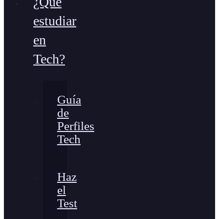
¿Qué
estudiar
en
Tech?
Guía
de
Perfiles
Tech
Haz
el
Test