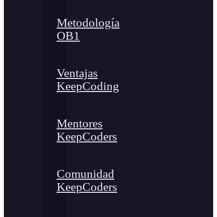
Metodología
OB1
Ventajas
KeepCoding
Mentores
KeepCoders
Comunidad
KeepCoders