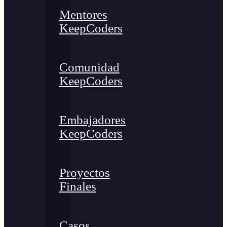
Mentores
KeepCoders
Comunidad
KeepCoders
Embajadores
KeepCoders
Proyectos
Finales
Casos