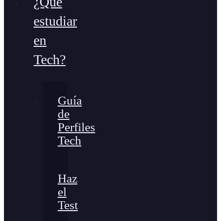
¿Qué
estudiar
en
Tech?
Guía
de
Perfiles
Tech
Haz
el
Test