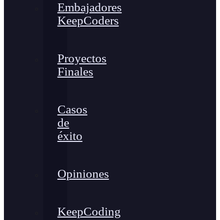
Embajadores
KeepCoders
Proyectos
Finales
Casos
de
éxito
Opiniones
KeepCoding