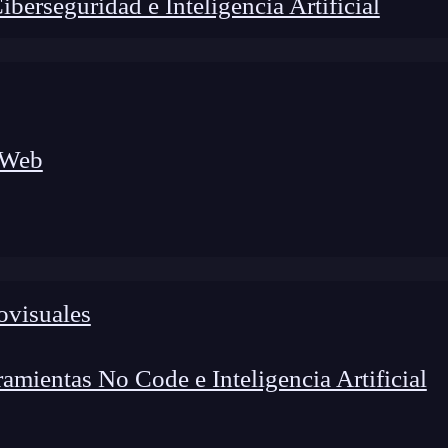
erseguridad e Inteligencia Artificial
 Web
lógico a nuevos profesionales, combinando conocimiento práctico,
os de transformación profesional.
ovisuales
mientas No Code e Inteligencia Artificial
 y generación de versiones de
GitFlow
,
es probable