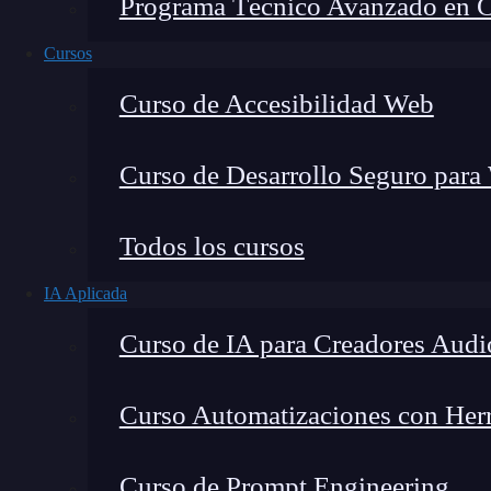
Programa Técnico Avanzado en Cib
Cursos
Curso de Accesibilidad Web
Curso de Desarrollo Seguro para
Lucia Gómez Salgado
Todos los cursos
Contribuyo a acercar la realidad del sector tecno
IA Aplicada
visión de mercado y experiencia directa en proces
Curso de IA para Creadores Audi
Curso Automatizaciones con Herra
Si has trabajado con el modelo de ramificación
Curso de Prompt Engineering