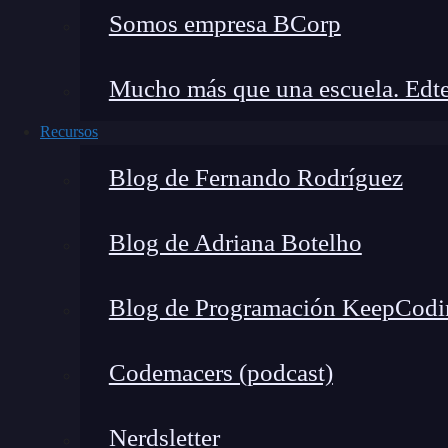
esta.
Somos empresa BCorp
En este artículo has podido conocer qué es la 
principales propiedades, características y func
Mucho más que una escuela. Edte
mucho más por
aprender
para dominar esta rama
Recursos
seguro que te interesa seguir formándote y, por
Blog de Fernando Rodríguez
DevOps & Cloud Computing Full Stack Bo
formación para aprender más acerca de esta y ot
Blog de Adriana Botelho
En este bootcamp recibirás toda la formación te
meses, puedas convertirte en un verdadero exp
Blog de Programación KeepCodi
¡Anímate a inscribirte para que seguir form
Codemacers (podcast)
Nerdsletter