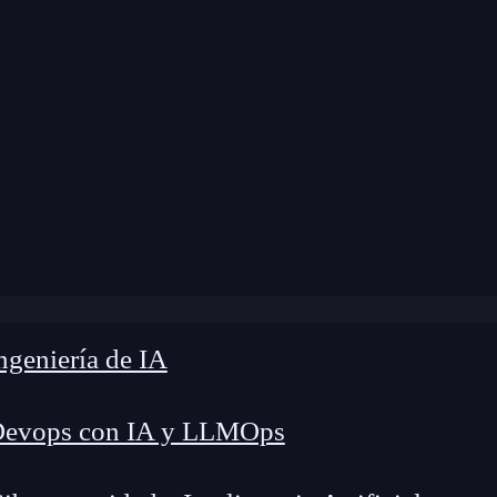
e
»
Blog
»
¿Qué es la rama develop en GitFlow?
geniería de IA
Devops con IA y LLMOps