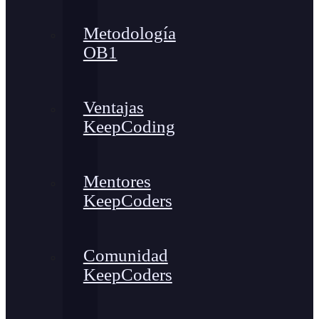
Metodología
OB1
Ventajas
KeepCoding
Mentores
KeepCoders
Comunidad
KeepCoders