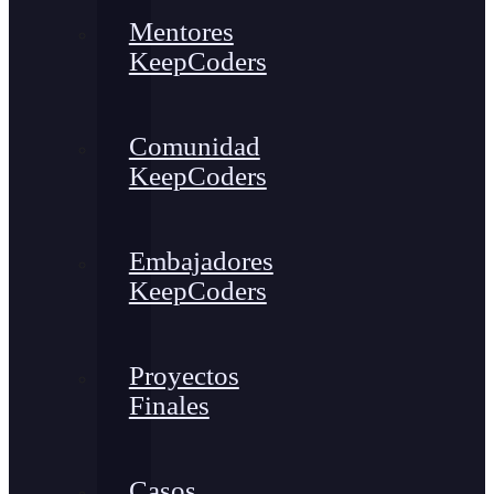
Mentores
KeepCoders
Comunidad
KeepCoders
Embajadores
KeepCoders
Proyectos
Finales
Casos