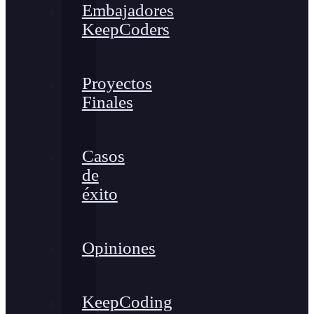
Embajadores
KeepCoders
Proyectos
Finales
Casos
de
éxito
Opiniones
KeepCoding