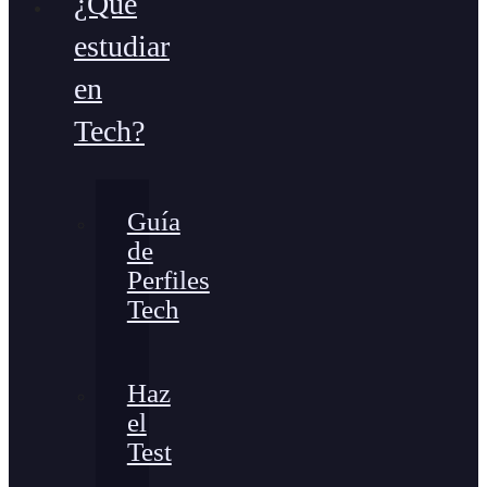
¿Qué
estudiar
en
Tech?
Guía
de
Perfiles
Tech
Haz
el
Test