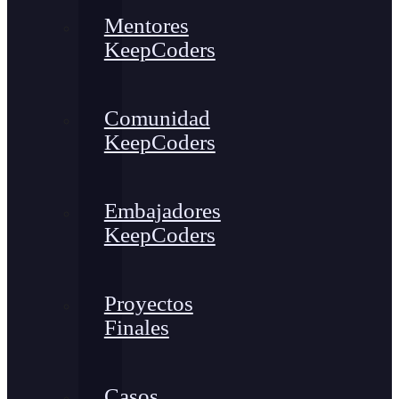
Mentores
KeepCoders
Comunidad
KeepCoders
Embajadores
KeepCoders
Proyectos
Finales
Casos