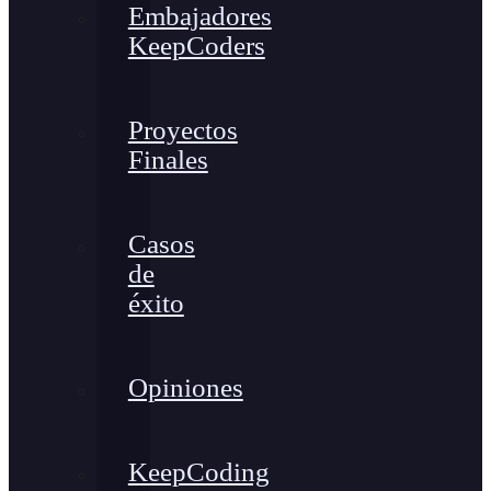
Embajadores
KeepCoders
Proyectos
Finales
Casos
de
éxito
Opiniones
KeepCoding