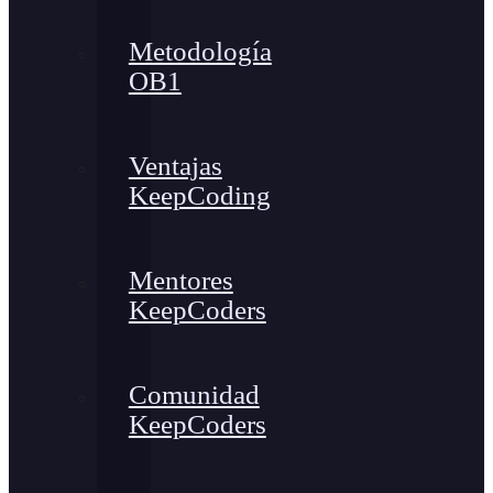
Metodología
OB1
Ventajas
KeepCoding
Mentores
KeepCoders
Comunidad
KeepCoders