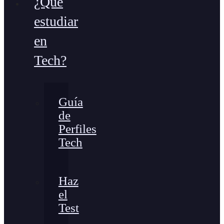
¿Qué
estudiar
en
Tech?
Guía
de
Perfiles
Tech
Haz
el
Test